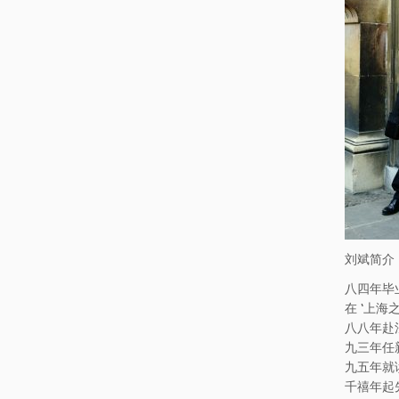
刘斌简介
八四年毕
在 ‘上海
八八年赴
九三年任
九五年就
千禧年起