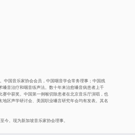
任。中国音乐家协会会员，中国咽音学会常务理事；中国残
术嗓音治疗和咽音练声法。数十年来治愈嗓音病患者上千
比赛中获奖。中国第一例喉切除患者在北京音乐厅演唱，也
太地区声学研讨会、美国职业嗓言研究年会均有发表。其名
作至今。现为新加坡音乐家协会理事。