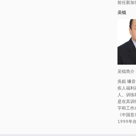
前任新加
吴锟
吴锟简介:
吳錕 嗓
疾人福利
人。训练
是在其训
字和工作
《中国音
1999