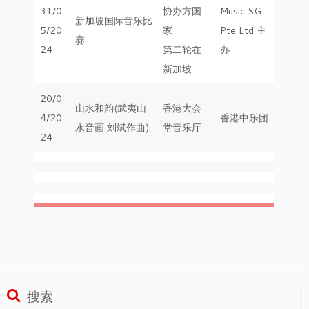
31/0
协办方国
Music SG
新加坡国际音乐比
5/20
家
Pte Ltd 主
赛
24
第二轮在
办
新加坡
20/0
山水和韵(武夷山
香港大会
4/20
香港中乐团
水音画 刘斌作曲)
堂音乐厅
24
搜索