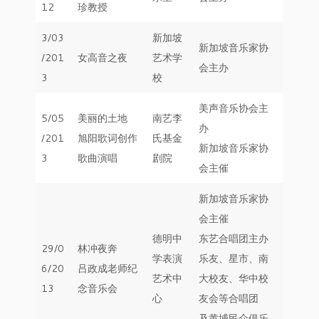
12
珍教授
3/03
新加坡
新加坡音乐家协
/201
女高音之夜
艺术学
会主办
3
校
美声音乐协会主
5/05
美丽的土地
南艺李
办
/201
旭阳歌词创作
氏基金
新加坡音乐家协
3
歌曲演唱
剧院
会主催
新加坡音乐家协
会主催
德明中
东艺合唱团主办
29/0
林冲夜奔
学表演
乐友、星市、南
6/20
吕政成老师纪
艺术中
大校友、华中校
13
念音乐会
心
友会等合唱团
及黄埔民众俱乐