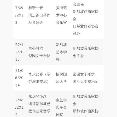
会主催
7/09
和谐一音
滨海艺
新加坡作曲家协
/201
周进识口琴作
术中心
会
3
品音乐会
音乐室
口琴爱好者协会
联办
22/1
新加坡
兰心雅韵
新加坡音乐家协
2/20
艺术学
梨园女子乐坊
会主办
13
校
21/0
华乐比赛（示
怡保国
梨园女子乐坊
6/20
范演出交流）
油大学
国油大学华乐团
14
永远的怀念
新加坡音乐家协
2/08
南艺李
缅怀新加坡已
会
/201
氏基金
故作曲家音乐
新加坡作曲家协
4
剧院