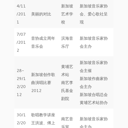
4/11
新加坡
新加坡音乐家协
/201
美丽的对比
艺术学
会、爱心歌社呈
1
校
现
7/07
音协成立周年
滨海音
新加坡音乐家协
/201
音乐会
乐厅
会主办
2
新加坡音乐家协
黄埔艺
28-
会主催
新加坡创作歌
术站
29/1
新加坡作曲家协
曲演唱比赛
南艺李
2/20
会主办
2012
氏基金
12
新加坡合唱总会
剧院
黄埔艺术站协办
30/1
歌唱教学讲座
南艺音
新加坡音乐家协
2/20
王洪波、傅上
乐室
会主办