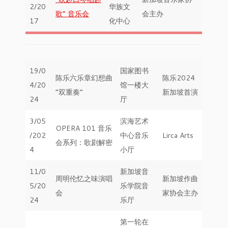
2/20
华族文
歌” 音乐会
会主办
17
化中心
19/0
国家图书
陈乐六乐章幻想曲
陈乐2024
4/20
馆一楼大
“双重奏”
新加坡首演
24
厅
3/05
滨海艺术
OPERA 101 音乐
/202
中心音乐
Lirca Arts
会系列：歌剧解密
4
小厅
11/0
新加坡音
周明伦忆之味演唱
新加坡作曲
5/20
乐学院音
会
家协会主办
24
乐厅
第一轮在