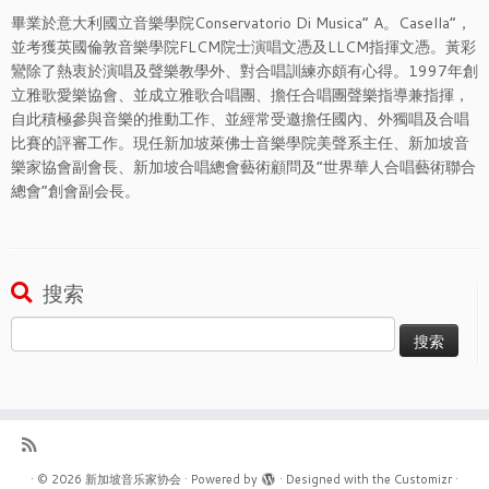
畢業於意大利國立音樂學院Conservatorio Di Musica” A。Casella”，
並考獲英國倫敦音樂學院FLCM院士演唱文憑及LLCM指揮文憑。黃彩
鸞除了熱衷於演唱及聲樂教學外、對合唱訓練亦頗有心得。1997年創
立雅歌愛樂協會、並成立雅歌合唱團、擔任合唱團聲樂指導兼指揮，
自此積極參與音樂的推動工作、並經常受邀擔任國內、外獨唱及合唱
比賽的評審工作。現任新加坡萊佛士音樂學院美聲系主任、新加坡音
樂家協會副會長、新加坡合唱總會藝術顧問及“世界華人合唱藝術聯合
總會”創會副会長。
搜索
搜
索：
·
© 2026
新加坡音乐家协会
·
Powered by
·
Designed with the
Customizr
·